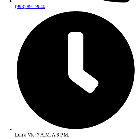
(998) 891 9640
Lun a Vie: 7 A.M. A 6 P.M.