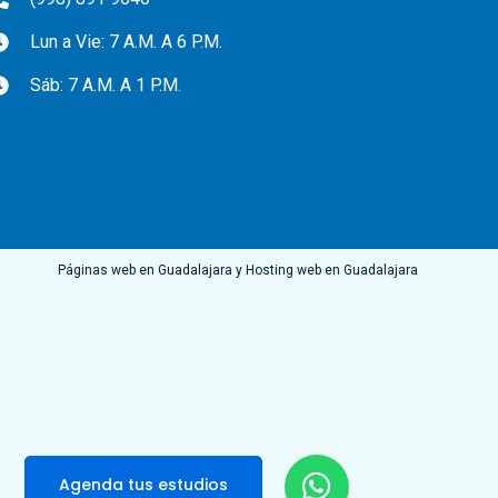
Lun a Vie: 7 A.M. A 6 P.M.
Sáb: 7 A.M. A 1 P.M.
Páginas web en Guadalajara
y
Hosting web en Guadalajara
Agenda tus estudios