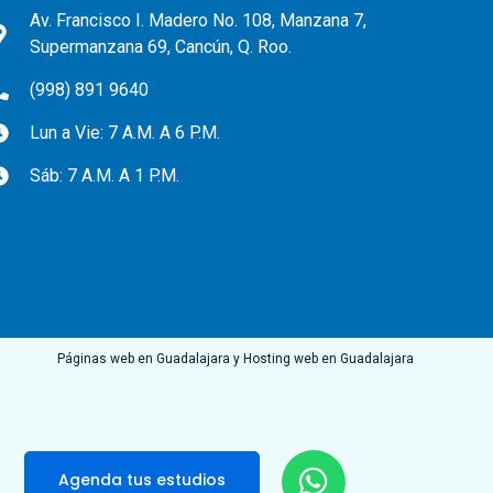
Av. Francisco I. Madero No. 108, Manzana 7,
Supermanzana 69, Cancún, Q. Roo.
(998) 891 9640
Lun a Vie: 7 A.M. A 6 P.M.
Sáb: 7 A.M. A 1 P.M.
Páginas web en Guadalajara
y
Hosting web en Guadalajara
Agenda tus estudios