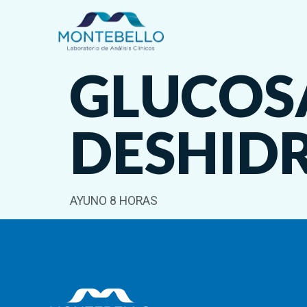
GLUCOSA
DESHID
AYUNO 8 HORAS