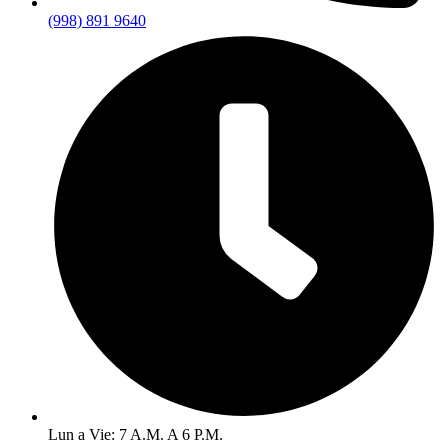
(998) 891 9640
Lun a Vie: 7 A.M. A 6 P.M.