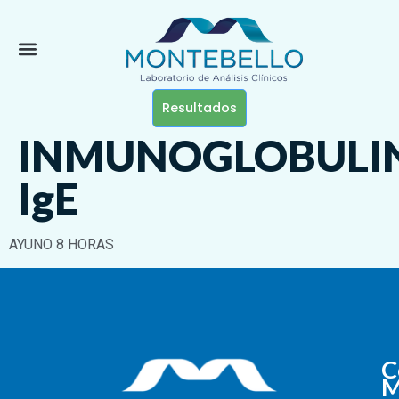
Resultados
INMUNOGLOBULI
IgE
AYUNO 8 HORAS
C
M